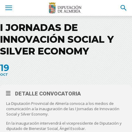
I JORNADAS DE
INNOVACIÓN SOCIAL Y
SILVER ECONOMY
19
OCT
DETALLE CONVOCATORIA
La Diputación Provincial de Almería convoca a los medios de
comunicación a la inauguración de las I Jornadas de Innovación
Social y Silver Economy.
En la inauguración intervendrá el vicepresidente de Diputación y
diputado de Bienestar Social, Ángel Escobar.