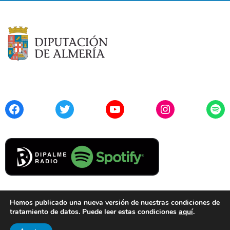
Facebook
Twitter
YouTube
Instagram
Spo
Hemos publicado una nueva versión de nuestras condiciones de
tratamiento de datos. Puede leer estas condiciones
aquí
.
Contacto
Aviso Legal
Privacidad
Cookies