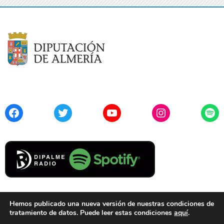
Facebook
Twitter
YouTube
Instagram
Spo
Hemos publicado una nueva versión de nuestras condiciones de
tratamiento de datos. Puede leer estas condiciones
aquí
.
Contacto
Aviso Legal
Privacidad
Cookies