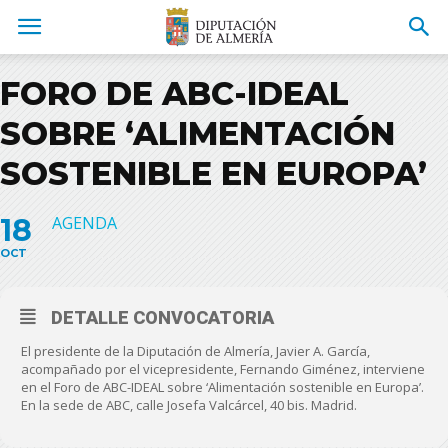
FORO DE ABC-IDEAL
SOBRE ‘ALIMENTACIÓN
SOSTENIBLE EN EUROPA’
18
AGENDA
OCT
DETALLE CONVOCATORIA
El presidente de la Diputación de Almería, Javier A. García,
acompañado por el vicepresidente, Fernando Giménez, interviene
en el Foro de ABC-IDEAL sobre ‘Alimentación sostenible en Europa’.
En la sede de ABC, calle Josefa Valcárcel, 40 bis. Madrid.