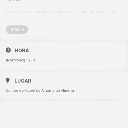
En el acto intervendrán el presidente de la Diputación de Almería,
José Antonio García Alcaina y el alcalde de Alhama, Cristóbal
Rodríguez, que estarán acompañados por vecinos y escolares y
directivos de los clubes deportivos del municipio que disfrutarán
MÁS
de la nueva instalación.
FECHA: Miércoles, 11 de febrero de 2026
HORA
HORA: 16:30 horas
(Miércoles) 16:30
LUGAR: Campo de Fútbol de Alhama de Almería,
(
https://maps.app.goo.gl/GmD39ZUwL3CFuNZL8
)
LUGAR
Campo de Fútbol de Alhama de Almería