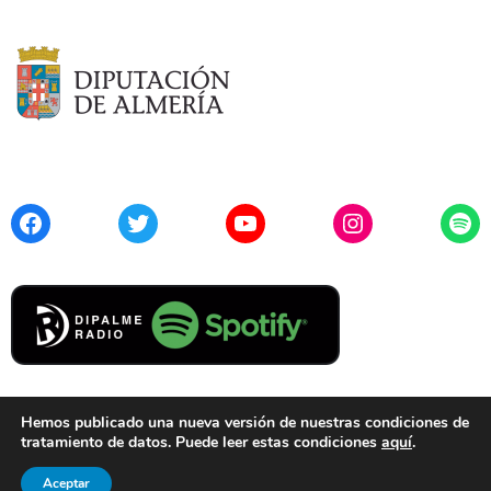
Facebook
Twitter
YouTube
Instagram
Spo
Hemos publicado una nueva versión de nuestras condiciones de
tratamiento de datos. Puede leer estas condiciones
aquí
.
Contacto
Aviso Legal
Privacidad
Cookies
Aceptar