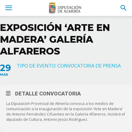
EXPOSICIÓN ‘ARTE EN
MADERA’ GALERÍA
ALFAREROS
29
TIPO DE EVENTO: CONVOCATORIA DE PRENSA
MAR
DETALLE CONVOCATORIA
La Diputación Provincial de Almería convoca a los medios de
comunicación a la inauguración de la exposición ‘Arte en Madera’
de Antonio Fernández Cifuentes en la Galería Alfareros. Asistirá el
diputado de Cultura, Antonio Jesús Rodríguez.