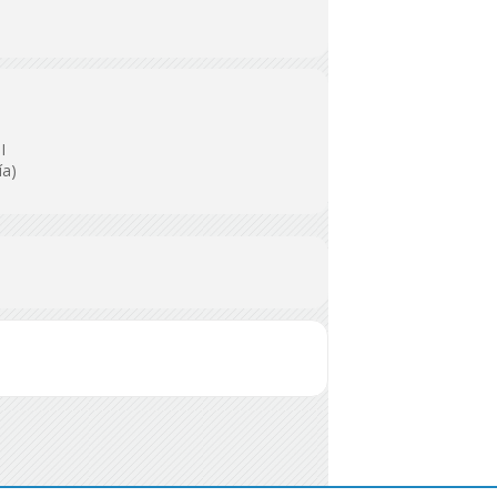
I
ía)