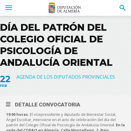
DÍA DEL PATRÓN DEL
COLEGIO OFICIAL DE
PSICOLOGÍA DE
ANDALUCÍA ORIENTAL
22
AGENDA DE LOS DIPUTADOS PROVINCIALES
FEB
DETALLE CONVOCATORIA
19:00 horas.
El vicepresidente y diputado de Bienestar Social,
Ángel Escobar, interviene en el acto de celebración del día del
patrón del Colegio Oficial de Psicología de Andalucía Oriental.
En la
sede del COPAO en Almería. Calle Montellano, 2. Bajo.