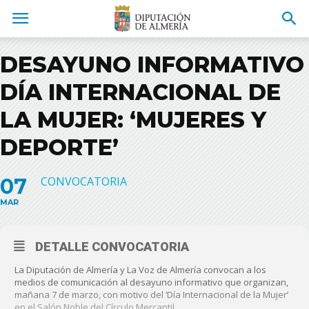
DESAYUNO INFORMATIVO
DÍA INTERNACIONAL DE
LA MUJER: ‘MUJERES Y
DEPORTE’
07
CONVOCATORIA
MAR
DETALLE CONVOCATORIA
La Diputación de Almería y La Voz de Almería convocan a los
medios de comunicación al desayuno informativo que organizan,
mañana 7 de marzo, con motivo del ‘Día Internacional de la Mujer’
en el Salón Noble del Círculo Mercantil.