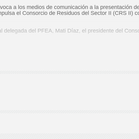
de
nvoca a los medios de comunicación a la presentación d
lsa el Consorcio de Residuos del Sector II (CRS II) con
ial delegada del PFEA, Mati Díaz, el presidente del Conso
Almería
 de 2021.
mbla Alfareros 21.