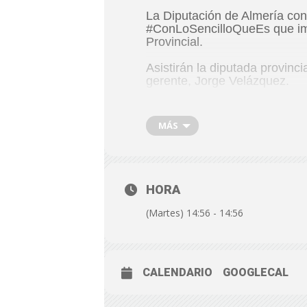
La Diputación de Almería co
#ConLoSencilloQueEs que impu
Provincial.
Asistirán la diputada provinc
gerente, Jorge Velázquez.
FECHA:
Martes, 22 de junio
HORA:
11:00 h.
MÁS
Lugar:
Galería Alfareros. Ra
HORA
(Martes) 14:56 - 14:56
CALENDARIO
GOOGLECAL