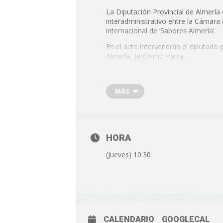
La Diputación Provincial de Almería
interadministrativo entre la Cámara
internacional de ‘Sabores Almería’.
En el acto intervendrán el diputado
Almería, Jerónimo Parra.
FECHA: Jueves, 11 de enero de 2
HORA: 10:30 h.
MÁS
LUGAR: Hall de la Sala de Comisi
HORA
(Jueves) 10:30
CALENDARIO
GOOGLECAL