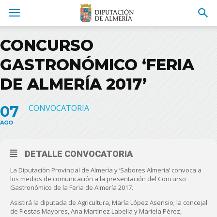
CONCURSO
GASTRONÓMICO ‘FERIA
DE ALMERÍA 2017’
07
CONVOCATORIA
AGO
DETALLE CONVOCATORIA
La Diputación Provincial de Almería y ‘Sabores Almería’ convoca a
los medios de comunicación a la presentación del Concurso
Gastronómico de la Feria de Almería 2017.
Asistirá la diputada de Agricultura, María López Asensio; la concejal
de Fiestas Mayores, Ana Martínez Labella y Mariela Pérez,