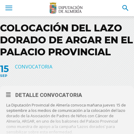
COLOCACIÓN DEL LAZO
DORADO DE ARGAR EN EL
PALACIO PROVINCIAL
15
CONVOCATORIA
SEP
DETALLE CONVOCATORIA
La Diputación Provincial de Almería convoca mañana jueves 15 de
septiembre a los medios de comunicación a la colocación del lazo
dorado de la Asociación de Padres de Niños con Cáncer de
Almería, ARGAR, en uno de los balcones del Palacio Provincial
como muestra de apoyo a la campaña ‘Lazos dorados’ para
sensibilizar sobre esta enfermedad.