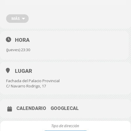
En el acto participarán el presidente de Diputación, Javier A. García;
la vicepresidenta y diputada de Bienestar Social, Ángeles
Martínez, la presidenta de ARGAR, Rosa María Onieva, así como
MÁS
otros miembros de la Asociación.
HORA
(Jueves) 23:30
LUGAR
Fachada del Palacio Provincial
C/ Navarro Rodrigo, 17
CALENDARIO
GOOGLECAL