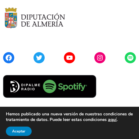
Facebook
Twitter
YouTube
Instagram
Spo
Hemos publicado una nueva versión de nuestras condiciones de
tratamiento de datos. Puede leer estas condiciones
aquí
.
Contacto
Aviso Legal
Privacidad
Cookies
Aceptar
© 2021 Diputación de Almería. Todos los derechos reservados.