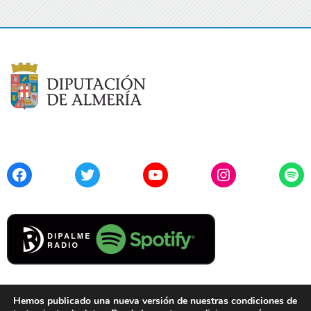
Facebook
Twitter
YouTube
Instagram
Spo
Hemos publicado una nueva versión de nuestras condiciones de