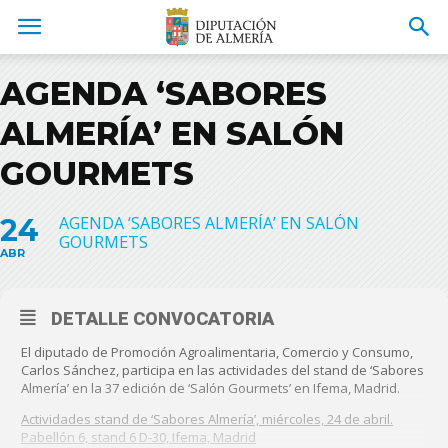
AGENDA ‘SABORES
ALMERÍA’ EN SALÓN
GOURMETS
24
AGENDA ‘SABORES ALMERÍA’ EN SALÓN
GOURMETS
ABR
DETALLE CONVOCATORIA
El diputado de Promoción Agroalimentaria, Comercio y Consumo,
Carlos Sánchez, participa en las actividades del stand de ‘Sabores
Almería’ en la 37 edición de ‘Salón Gourmets’ en Ifema, Madrid.
Actividades stand de ‘Sabores Almería’, miércoles, 24 de abril.
Pabellón 6, stand 6 D-30, Ifema, Madrid