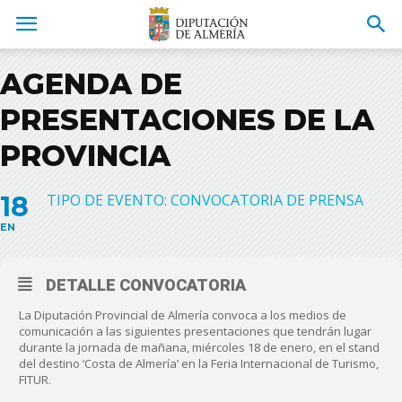
AGENDA DE
PRESENTACIONES DE LA
PROVINCIA
18
TIPO DE EVENTO: CONVOCATORIA DE PRENSA
EN
DETALLE CONVOCATORIA
La Diputación Provincial de Almería convoca a los medios de
comunicación a las siguientes presentaciones que tendrán lugar
durante la jornada de mañana, miércoles 18 de enero, en el stand
del destino ‘Costa de Almería’ en la Feria Internacional de Turismo,
FITUR.