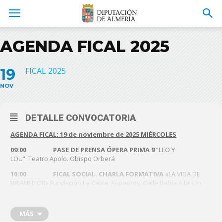
AGENDA FICAL 2025
19
FICAL 2025
NOV
DETALLE CONVOCATORIA
AGENDA FICAL:
19 de noviembre de 2025 MIÉRCOLES
09:00 PASE DE PRENSA ÓPERA PRIMA 9
“LEO Y
LOU”. Teatro Apolo. Obispo Orberá
10:00 FICAL SOCIAL. CHARLA FORMATIVA
«LA VIDA DE
BRIANEITOR» Fundación La Caixa Aspapros. Calle Bahía Alta s/n
Viator.
10:30 Visitas a la casa del Cine turno mañana
MÁS