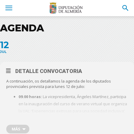
AGENDA
12
JUL
DETALLE CONVOCATORIA
A continuación, os detallamos la agenda de los diputados
provinciales prevista para lunes 12 de julio:
09.00 horas:
La vicepresidenta, Ángeles Martínez, participa
en la inauguración del curso de verano virtual que organiza
la UAL: ‘Experiencias exitosas para una sociedad inclusiva’.
https://us02web.zoom.us/j/89759146218?
MÁS
pwd=VlB5VnhxNnE4c3NqajJVZ2FtdzAwdz09