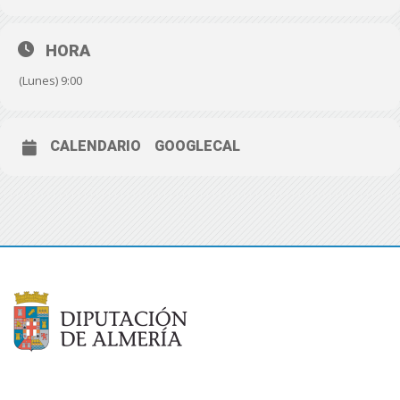
11:00 horas:
El presidente, Javier A. García visita las obras
de urbanización de la zona náutico – deportiva del Puerto
HORA
de Adra junto a las consejeras de la Junta de Andalucía
(Lunes) 9:00
Carmen Crespo y Marifrán Carazo, así como el alcalde,
Manuel Cortés.
Puerto Deportivo de Adra
12:30 horas:
El presidente, Javier A. García asiste al acto de
CALENDARIO
GOOGLECAL
colocación de primera piedra de la nueva lonja del puerto
pesquero de Roquetas de Mar junto a las consejeras de la
Junta de Andalucía Carmen Crespo y Marifrán Carazo, así
como el alcalde, Gabriel Amat.
Puerto Pesquero
Roquetas de Mar.