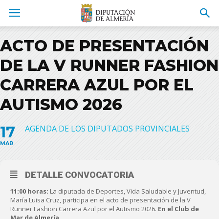
ACTO DE PRESENTACIÓN
DE LA V RUNNER FASHION
CARRERA AZUL POR EL
AUTISMO 2026
17
AGENDA DE LOS DIPUTADOS PROVINCIALES
MAR
DETALLE CONVOCATORIA
11:00 horas:
La diputada de Deportes, Vida Saludable y Juventud,
María Luisa Cruz, participa en el acto de presentación de la V
Runner Fashion Carrera Azul por el Autismo 2026.
En el Club de
Mar de Almería.