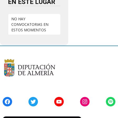
EN ESTE LUGAR
NO HAY
CONVOCATORIAS EN
ESTOS MOMENTOS
Facebook
Twitter
YouTube
Instagram
Spo