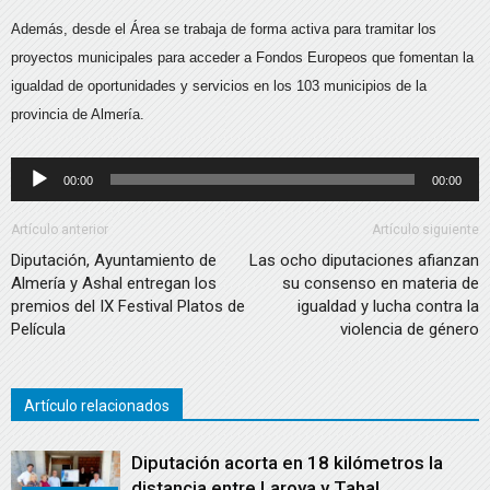
Además, desde el Área se trabaja de forma activa para tramitar los
proyectos municipales para acceder a Fondos Europeos que fomentan la
igualdad de oportunidades y servicios en los 103 municipios de la
provincia de Almería.
Reproductor
00:00
00:00
de
audio
Artículo anterior
Artículo siguiente
Diputación, Ayuntamiento de
Las ocho diputaciones afianzan
Almería y Ashal entregan los
su consenso en materia de
premios del IX Festival Platos de
igualdad y lucha contra la
Película
violencia de género
Artículo relacionados
Diputación acorta en 18 kilómetros la
distancia entre Laroya y Tahal