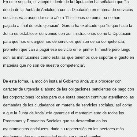
En este sentido, el vicepresidente de la Diputación ha señalado que “la
deuda de la Junta de Andalucía con la Diputación en materia de servicios
sociales va a ascender este año a 11 millones de euros, si no han
pagado a final de este ejercicio”. García ha explicado que “lo que hace la
Junta es establecer convenios con administraciones como la Diputación
para que nos encarguemos de servicios que son de su competencia,
prometen que van a pagar ese servicio en el primer trimestre pero luego
son las instituciones como ésta las que tenemos que soportar el gasto en
materias que no son de nuestra competencia”.
De esta forma, la moción insta al Gobierno andaluz a proceder con
carácter de urgencia al abono de las obligaciones pendientes de pago con
las corporaciones locales para que éstas puedan continuar atendiendo las
demandas de los ciudadanos en materia de servicios sociales, así como
a que la Junta de Andalucía garantice el mantenimiento de todos los
Programas y Proyectos Sociales que se desarrollan en los
ayuntamientos andaluces, dada su repercusión en los sectores más
desfavorecidos de la sociedad andaluza y en el empleo.