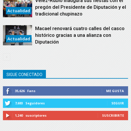
Vélez-Rubio inaugura sus fiestas con el
pregón del Presidente de Diputación y el
Actualidad
tradicional chupinazo
Macael renovará cuatro calles del casco
histórico gracias a una alianza con
Actualidad
Diputación
SIGUE CONECTADO
35,626
Fans
ME GUSTA
7,693
Seguidores
SEGUIR
1,240
suscriptores
SUSCRIBIRTE