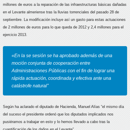
millones de euros a la reparación de las infraestructuras básicas dañadas
en el Levante almeriense tras la lluvias torrenciales del pasado 28 de
septiembre. La modificación incluye así un gasto para estas actuaciones
de 2 millones de euros para lo que queda de 2012 y 2,4 millones para el
ejercicio 2013.
«En la se sesión se ha aprobado además de una
moción conjunta de cooperación entre
Administraciones Públicas con el fin de lograr una
rápida actuación, coordinada y efectiva ante una
catástrofe natural”
Según ha aclarado el diputado de Hacienda, Manuel Alías “el mismo día
del suceso el presidente ordenó que los diputados implicados nos
pusiéramos a trabajar en esto y lo hemos llevado a cabo tras la
cuantificación de los daños en el Levante”.