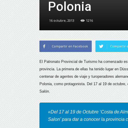
Polonia
16 octubre, 2013
1216
Compartir en Facebook
Compartir e
El Patronato Provincial de Turismo ha comenzado es
provincia. La primera de ellas ha tenido lugar en Düs
centenar de agentes de viaje y turoperadores aleman
Polonia, como protagonista.
Del 17 al 19 de octubre, 
Salón.
«Del 17 al 19 de Octubre ‘Costa de Alm
Salon’ para dar a conocer la provincia 