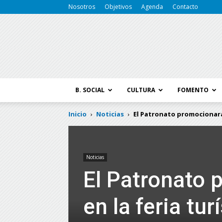
Nosotros
Objetivos
Agenda
Contacto
B. SOCIAL
CULTURA
FOMENTO
Inicio
Noticias
El Patronato promocionará 
Noticias
El Patronato 
en la feria tu