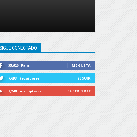
SIGUE CONECTADO
35,626
Fans
ME GUSTA
7,693
Seguidores
SEGUIR
1,240
suscriptores
SUSCRIBIRTE