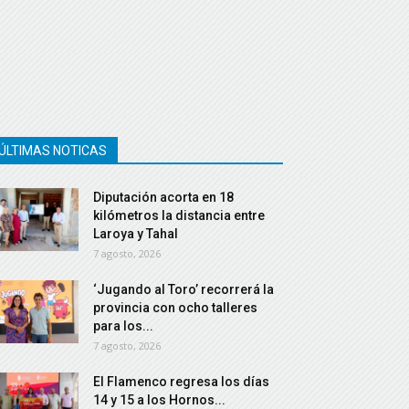
ÚLTIMAS NOTICAS
Diputación acorta en 18
kilómetros la distancia entre
Laroya y Tahal
7 agosto, 2026
‘Jugando al Toro’ recorrerá la
provincia con ocho talleres
para los...
7 agosto, 2026
El Flamenco regresa los días
14 y 15 a los Hornos...