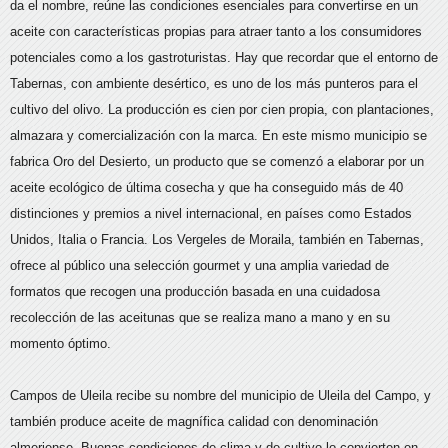
da el nombre, reúne las condiciones esenciales para convertirse en un
aceite con características propias para atraer tanto a los consumidores
potenciales como a los gastroturistas. Hay que recordar que el entorno de
Tabernas, con ambiente desértico, es uno de los más punteros para el
cultivo del olivo. La producción es cien por cien propia, con plantaciones,
almazara y comercialización con la marca. En este mismo municipio se
fabrica Oro del Desierto, un producto que se comenzó a elaborar por un
aceite ecológico de última cosecha y que ha conseguido más de 40
distinciones y premios a nivel internacional, en países como Estados
Unidos, Italia o Francia. Los Vergeles de Moraila, también en Tabernas,
ofrece al público una selección gourmet y una amplia variedad de
formatos que recogen una producción basada en una cuidadosa
recolección de las aceitunas que se realiza mano a mano y en su
momento óptimo.
Campos de Uleila recibe su nombre del municipio de Uleila del Campo, y
también produce aceite de magnífica calidad con denominación
almeriense. Buenas condiciones de clima y de cultivo lo convierten en