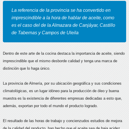
La referencia de la provincia se ha convertido en
imprescindible a la hora de hablar de aceite, como
es el caso del de la Almazara de Canjáyar, Castillo
de Tabernas y Campos de Uleila
Dentro de este arte de la cocina destaca la importancia de aceite, siendo
imprescindible que el mismo desborde calidad y tenga una marca de
distinción que lo haga único.
La provincia de Almería, por su ubicación geográfica y sus condiciones
climatológicas, es un lugar idóneo para la producción de óleo y buena
muestra es la existencia de diferentes empresas dedicadas a esto que,
además, exportan por todo el mundo el producto logrado.
El resultado de las horas de trabajo y concienzudos estudios de mejora
de la calidad del producto, han hecho que el aceite sea de baja acidez,