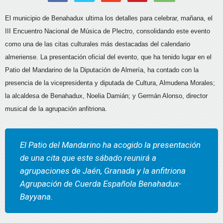
El municipio de Benahadux ultima los detalles para celebrar, mañana, el
III Encuentro Nacional de Música de Plectro, consolidando este evento
como una de las citas culturales más destacadas del calendario
almeriense. La presentación oficial del evento, que ha tenido lugar en el
Patio del Mandarino de la Diputación de Almería, ha contado con la
presencia de la vicepresidenta y diputada de Cultura, Almudena Morales;
la alcaldesa de Benahadux, Noelia Damián; y Germán Alonso, director
musical de la agrupación anfitriona.
El Patio del Mandarino ha acogido la presentación
de una cita que este sábado reunirá a
agrupaciones de Jaén, Granada y la anfitriona
Agrupación de Cuerda Española Benahadux-
Bayyana.