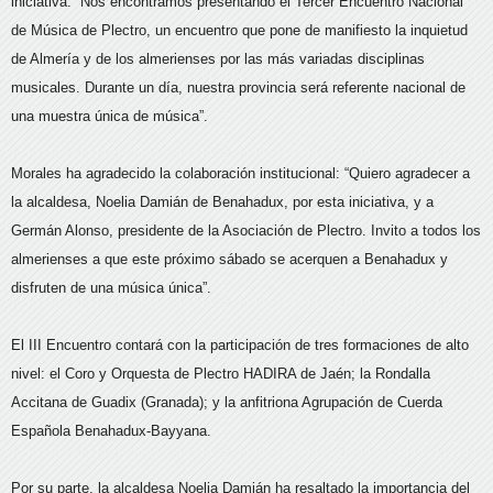
iniciativa: “Nos encontramos presentando el Tercer Encuentro Nacional
de Música de Plectro, un encuentro que pone de manifiesto la inquietud
de Almería y de los almerienses por las más variadas disciplinas
musicales. Durante un día, nuestra provincia será referente nacional de
una muestra única de música”.
Morales ha agradecido la colaboración institucional: “Quiero agradecer a
la alcaldesa, Noelia Damián de Benahadux, por esta iniciativa, y a
Germán Alonso, presidente de la Asociación de Plectro. Invito a todos los
almerienses a que este próximo sábado se acerquen a Benahadux y
disfruten de una música única”.
El III Encuentro contará con la participación de tres formaciones de alto
nivel: el Coro y Orquesta de Plectro HADIRA de Jaén; la Rondalla
Accitana de Guadix (Granada); y la anfitriona Agrupación de Cuerda
Española Benahadux-Bayyana.
Por su parte, la alcaldesa Noelia Damián ha resaltado la importancia del