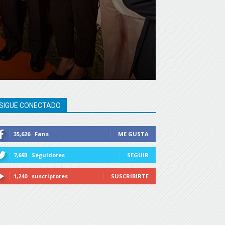
,
SIGUE CONECTADO
35,626
Fans
ME GUSTA
7,693
Seguidores
SEGUIR
1,240
suscriptores
SUSCRIBIRTE