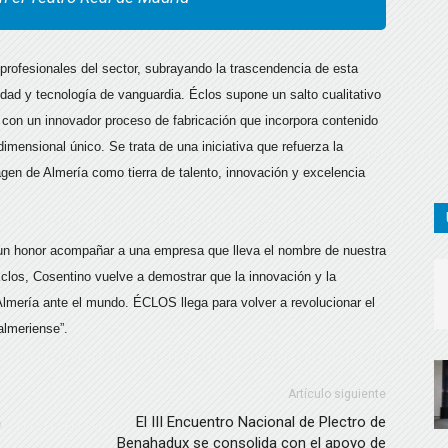
 profesionales del sector, subrayando la trascendencia de esta
dad y tecnología de vanguardia. Éclos supone un salto cualitativo
, con un innovador proceso de fabricación que incorpora contenido
idimensional único. Se trata de una iniciativa que refuerza la
agen de Almería como tierra de talento, innovación y excelencia
 un honor acompañar a una empresa que lleva el nombre de nuestra
Éclos, Cosentino vuelve a demostrar que la innovación y la
 Almería ante el mundo. ÉCLOS llega para volver a revolucionar el
almeriense”.
Artículo siguiente
n
El III Encuentro Nacional de Plectro de
Benahadux se consolida con el apoyo de