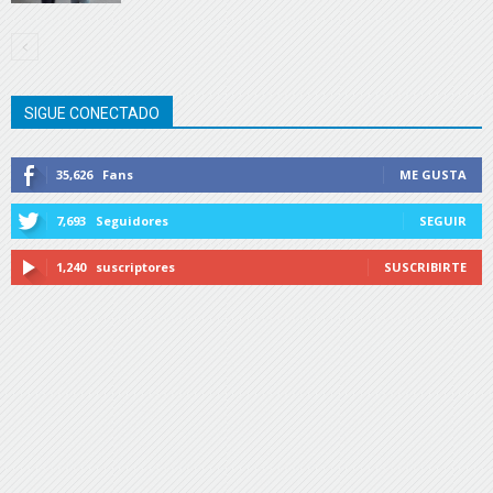
SIGUE CONECTADO
35,626
Fans
ME GUSTA
7,693
Seguidores
SEGUIR
1,240
suscriptores
SUSCRIBIRTE