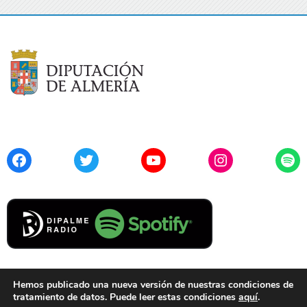
Facebook
Twitter
YouTube
Instagram
Spo
Hemos publicado una nueva versión de nuestras condiciones de
tratamiento de datos. Puede leer estas condiciones
aquí
.
Contacto
Aviso Legal
Privacidad
Cookies