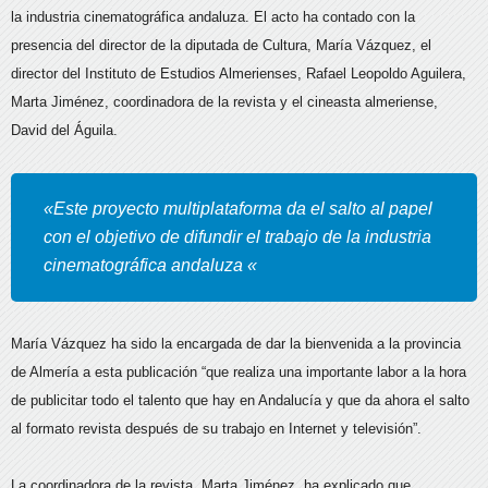
la industria cinematográfica andaluza. El acto ha contado con la
presencia del director de la diputada de Cultura, María Vázquez, el
director del Instituto de Estudios Almerienses, Rafael Leopoldo Aguilera,
Marta Jiménez, coordinadora de la revista y el cineasta almeriense,
David del Águila.
«Este proyecto multiplataforma da el salto al papel
con el objetivo de difundir el trabajo de la industria
cinematográfica andaluza «
María Vázquez ha sido la encargada de dar la bienvenida a la provincia
de Almería a esta publicación “que realiza una importante labor a la hora
de publicitar todo el talento que hay en Andalucía y que da ahora el salto
al formato revista después de su trabajo en Internet y televisión”.
La coordinadora de la revista, Marta Jiménez, ha explicado que,