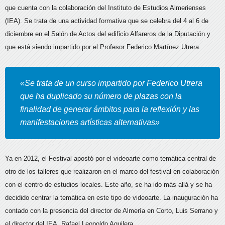
que cuenta con la colaboración del Instituto de Estudios Almerienses
(IEA). Se trata de una actividad formativa que se celebra del 4 al 6 de
diciembre en el Salón de Actos del edificio Alfareros de la Diputación y
que está siendo impartido por el Profesor Federico Martínez Utrera.
«Se trata de un curso impartido por Federico Utrera
que ha duplicado su número de plazas con la
finalidad de generar ámbitos para la reflexión y las
manifestaciones artísticas alternativas»
Ya en 2012, el Festival apostó por el videoarte como temática central de
otro de los talleres que realizaron en el marco del festival en colaboración
con el centro de estudios locales. Este año, se ha ido más allá y se ha
decidido centrar la temática en este tipo de videoarte. La inauguración ha
contado con la presencia del director de Almería en Corto, Luis Serrano y
el director del IEA, Rafael Leopoldo Aguilera.