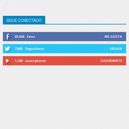
SIGUE CONECTADO
35,626
Fans
ME GUSTA
7,693
Seguidores
SEGUIR
1,240
suscriptores
SUSCRIBIRTE