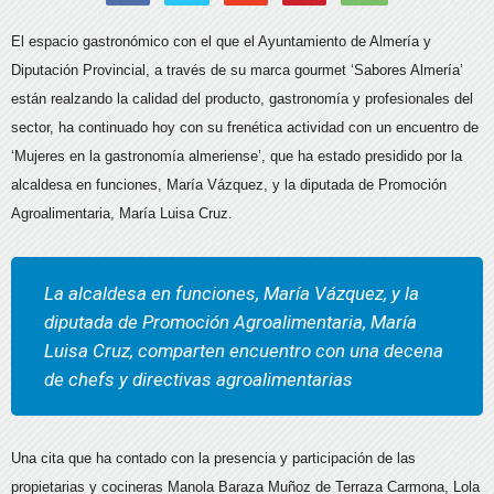
El espacio gastronómico con el que el Ayuntamiento de Almería y
Diputación Provincial, a través de su marca gourmet ‘Sabores Almería’
están realzando la calidad del producto, gastronomía y profesionales del
sector, ha continuado hoy con su frenética actividad con un encuentro de
‘Mujeres en la gastronomía almeriense’, que ha estado presidido por la
alcaldesa en funciones, María Vázquez, y la diputada de Promoción
Agroalimentaria, María Luisa Cruz.
La alcaldesa en funciones, María Vázquez, y la
diputada de Promoción Agroalimentaria, María
Luisa Cruz, comparten encuentro con una decena
de chefs y directivas agroalimentarias
Una cita que ha contado con la presencia y participación de las
propietarias y cocineras Manola Baraza Muñoz de Terraza Carmona, Lola