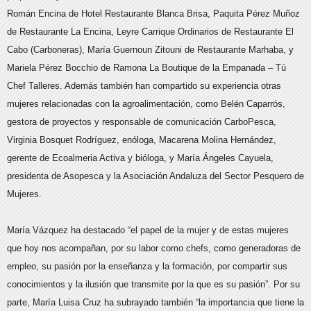
Román Encina de Hotel Restaurante Blanca Brisa, Paquita Pérez Muñoz
de Restaurante La Encina, Leyre Carrique Ordinarios de Restaurante El
Cabo (Carboneras), María Guernoun Zitouni de Restaurante Marhaba, y
Mariela Pérez Bocchio de Ramona La Boutique de la Empanada – Tú
Chef Talleres. Además también han compartido su experiencia otras
mujeres relacionadas con la agroalimentación, como Belén Caparrós,
gestora de proyectos y responsable de comunicación CarboPesca,
Virginia Bosquet Rodríguez, enóloga, Macarena Molina Hernández,
gerente de Ecoalmeria Activa y bióloga, y María Ángeles Cayuela,
presidenta de Asopesca y la Asociación Andaluza del Sector Pesquero de
Mujeres.
María Vázquez ha destacado “el papel de la mujer y de estas mujeres
que hoy nos acompañan, por su labor como chefs, como generadoras de
empleo, su pasión por la enseñanza y la formación, por compartir sus
conocimientos y la ilusión que transmite por la que es su pasión”. Por su
parte, María Luisa Cruz ha subrayado también “la importancia que tiene la