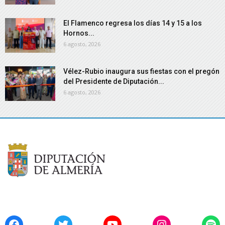
El Flamenco regresa los días 14 y 15 a los
Hornos...
6 agosto, 2026
Vélez-Rubio inaugura sus fiestas con el pregón
del Presidente de Diputación...
6 agosto, 2026
Facebook
Twitter
YouTube
Instagram
Spo