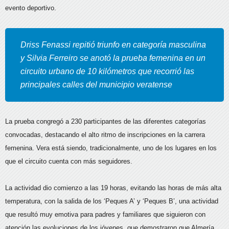
evento deportivo.
Driss Fenassi repitió triunfo en categoría masculina
y Silvia Ferreiro se anotó la prueba femenina en un
circuito urbano de 10 kilómetros que recorrió las
principales calles del municipio veratense
La prueba congregó a 230 participantes de las diferentes categorías
convocadas, destacando el alto ritmo de inscripciones en la carrera
femenina. Vera está siendo, tradicionalmente, uno de los lugares en los
que el circuito cuenta con más seguidores.
La actividad dio comienzo a las 19 horas, evitando las horas de más alta
temperatura, con la salida de los ‘Peques A’ y ‘Peques B’, una actividad
que resultó muy emotiva para padres y familiares que siguieron con
atención las evoluciones de los jóvenes, que demostraron que Almería