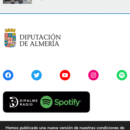
Facebook
Twitter
YouTube
Instagram
Spo
Hemos publicado una nueva versión de nuestras condiciones de