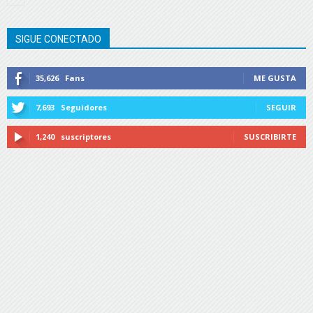
SIGUE CONECTADO
35,626
Fans
ME GUSTA
7,693
Seguidores
SEGUIR
1,240
suscriptores
SUSCRIBIRTE