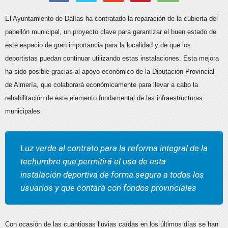
El Ayuntamiento de Dalías ha contratado la reparación de la cubierta del
pabellón municipal, un proyecto clave para garantizar el buen estado de
este espacio de gran importancia para la localidad y de que los
deportistas puedan continuar utilizando estas instalaciones. Esta mejora
ha sido posible gracias al apoyo económico de la Diputación Provincial
de Almería, que colaborará económicamente para llevar a cabo la
rehabilitación de este elemento fundamental de las infraestructuras
municipales.
Luz verde al contrato para la reforma integral de la
techumbre que permitirá el uso de esta
instalación deportiva de forma segura a todos los
usuarios y que contará con fondos provinciales
Con ocasión de las cuantiosas lluvias caídas en los últimos días se han