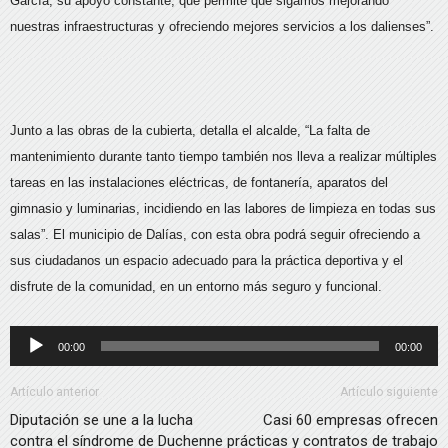
García, su apoyo constante, que permite que sigamos mejorando
nuestras infraestructuras y ofreciendo mejores servicios a los dalienses”.
Junto a las obras de la cubierta, detalla el alcalde, “La falta de
mantenimiento durante tanto tiempo también nos lleva a realizar múltiples
tareas en las instalaciones eléctricas, de fontanería, aparatos del
gimnasio y luminarias, incidiendo en las labores de limpieza en todas sus
salas”. El municipio de Dalías, con esta obra podrá seguir ofreciendo a
sus ciudadanos un espacio adecuado para la práctica deportiva y el
disfrute de la comunidad, en un entorno más seguro y funcional.
Reproductor
00:00
00:00
de
audio
Artículo anterior
Artículo siguiente
Diputación se une a la lucha
Casi 60 empresas ofrecen
contra el síndrome de Duchenne
prácticas y contratos de trabajo