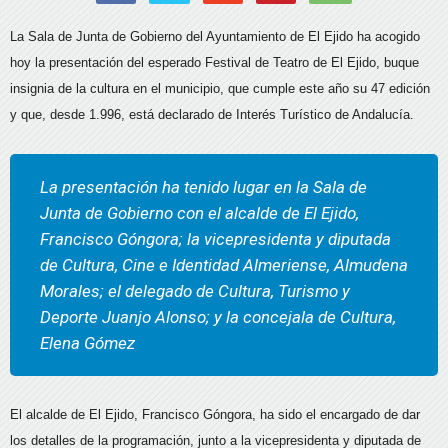
La Sala de Junta de Gobierno del Ayuntamiento de El Ejido ha acogido
hoy la presentación del esperado Festival de Teatro de El Ejido, buque
insignia de la cultura en el municipio, que cumple este año su 47 edición
y que, desde 1.996, está declarado de Interés Turístico de Andalucía.
La presentación ha tenido lugar en la Sala de
Junta de Gobierno con el alcalde de El Ejido,
Francisco Góngora; la vicepresidenta y diputada
de Cultura, Cine e Identidad Almeriense, Almudena
Morales; el delegado de Cultura, Turismo y
Deporte Juanjo Alonso; y la concejala de Cultura,
Elena Gómez
El alcalde de El Ejido, Francisco Góngora, ha sido el encargado de dar
los detalles de la programación, junto a la vicepresidenta y diputada de