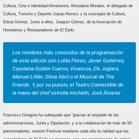
Cultura, Cine e Identidad Almeriense, Almudena Morales; el delegado de
Cultura, Turismo y Deporte Juanjo Alonso; y la concejala de Cultura,
Elena Gómez. Junto a ellos, Joaquín Gómez, de la Asociación de
Hosteleros y Restauradores de El Ejido.
Los nombres más conocidos de la programación
de esta edición son Lolita Flores, Javier Gutiérrez,
Cayetana Guillén Cuervo, Vivancos, Els Joglars,
Manuel Liñán, Silvia Abril o el Musical de The
Friends. Y, por su puesto, el Teatro Comestible de
la mano del chef estrella michelín, José Álvarez
Francisco Góngora ha subrayado que “gracias al respaldo de las
administraciones, Junta y Diputación, y a la colaboración de más de 50
patrocinadores, nuestro Festival mantiene cada año la calidad que los