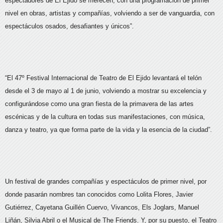
espectadores de El Ejido se merecen, con una programación de primer
nivel en obras, artistas y compañías, volviendo a ser de vanguardia, con
espectáculos osados, desafiantes y únicos”.
“El 47º Festival Internacional de Teatro de El Ejido levantará el telón
desde el 3 de mayo al 1 de junio, volviendo a mostrar su excelencia y
configurándose como una gran fiesta de la primavera de las artes
escénicas y de la cultura en todas sus manifestaciones, con música,
danza y teatro, ya que forma parte de la vida y la esencia de la ciudad”.
Un festival de grandes compañías y espectáculos de primer nivel, por
donde pasarán nombres tan conocidos como Lolita Flores, Javier
Gutiérrez, Cayetana Guillén Cuervo, Vivancos, Els Joglars, Manuel
Liñán, Silvia Abril o el Musical de The Friends. Y, por su puesto, el Teatro