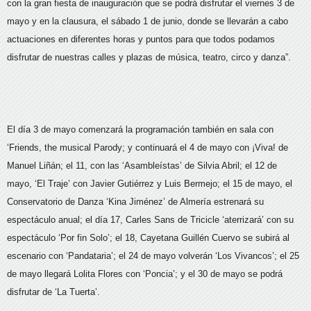
con la gran fiesta de inauguración que se podrá disfrutar el viernes 3 de
mayo y en la clausura, el sábado 1 de junio, donde se llevarán a cabo
actuaciones en diferentes horas y puntos para que todos podamos
disfrutar de nuestras calles y plazas de música, teatro, circo y danza”.
El día 3 de mayo comenzará la programación también en sala con
‘Friends, the musical Parody; y continuará el 4 de mayo con ¡Viva! de
Manuel Liñán; el 11, con las ‘Asambleístas’ de Silvia Abril; el 12 de
mayo, ‘El Traje’ con Javier Gutiérrez y Luis Bermejo; el 15 de mayo, el
Conservatorio de Danza ‘Kina Jiménez’ de Almería estrenará su
espectáculo anual; el día 17, Carles Sans de Tricicle ‘aterrizará’ con su
espectáculo ‘Por fin Solo’; el 18, Cayetana Guillén Cuervo se subirá al
escenario con ‘Pandataria’; el 24 de mayo volverán ‘Los Vivancos’; el 25
de mayo llegará Lolita Flores con ‘Poncia’; y el 30 de mayo se podrá
disfrutar de ‘La Tuerta’.