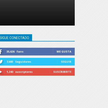
SIGUE CONECTADO
35,626
Fans
ME GUSTA
7,693
Seguidores
SEGUIR
1,240
suscriptores
SUSCRIBIRTE