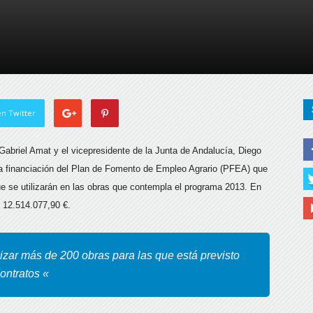
de
Almería
n Twitter
 Gabriel Amat y el vicepresidente de la Junta de Andalucía, Diego
a financiación del Plan de Fomento de Empleo Agrario
(PFEA) que
ue se utilizarán en las obras que contempla el programa 2013. En
á 12.514.077,90 €.
izar más de 200 obras para las que está previsto
ontratos «