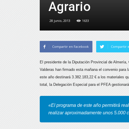
Agrario
28 junio, 2013
1633
Compartir en Facebook
Compartir e
El presidente de la Diputación Provincial de Almería,
Valderas han firmado esta mañana el convenio para l
este año destinará 3.382.183,22 € a los materiales q
total, la Delegación Especial para el PFEA gestionar
«El programa de este año permitirá real
realizar aproximadamente unos 5.000 c