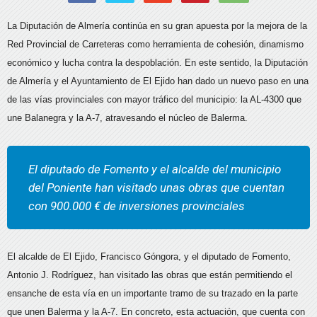
La Diputación de Almería continúa en su gran apuesta por la mejora de la
Red Provincial de Carreteras como herramienta de cohesión, dinamismo
económico y lucha contra la despoblación. En este sentido, la Diputación
de Almería y el Ayuntamiento de El Ejido han dado un nuevo paso en una
de las vías provinciales con mayor tráfico del municipio: la AL-4300 que
une Balanegra y la A-7, atravesando el núcleo de Balerma.
El diputado de Fomento y el alcalde del municipio
del Poniente han visitado unas obras que cuentan
con 900.000 € de inversiones provinciales
El alcalde de El Ejido, Francisco Góngora, y el diputado de Fomento,
Antonio J. Rodríguez, han visitado las obras que están permitiendo el
ensanche de esta vía en un importante tramo de su trazado en la parte
que unen Balerma y la A-7. En concreto, esta actuación, que cuenta con