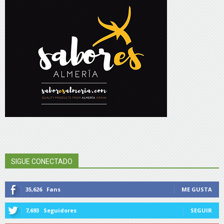
SIGUE CONECTADO
35,626
Fans
ME GUSTA
7,693
Seguidores
SEGUIR