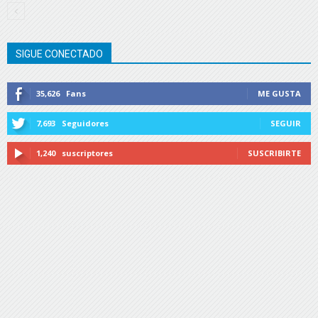
SIGUE CONECTADO
35,626
Fans
ME GUSTA
7,693
Seguidores
SEGUIR
1,240
suscriptores
SUSCRIBIRTE