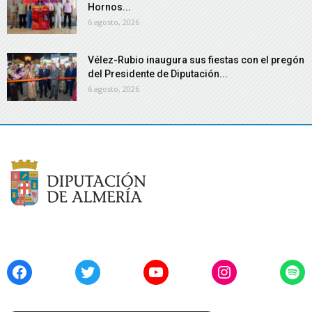
Hornos...
6 agosto, 2026
Vélez-Rubio inaugura sus fiestas con el pregón
del Presidente de Diputación...
6 agosto, 2026
Facebook
Twitter
YouTube
Instagram
Spo