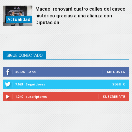
Macael renovará cuatro calles del casco
histórico gracias a una alianza con
Actualidad
Diputación
SIGUE CONECTADO
35,626
Fans
ME GUSTA
7,693
Seguidores
SEGUIR
1,240
suscriptores
SUSCRIBIRTE