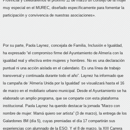
Provincial y celebraremos el próximo 11 de marzo un consejo de la mujer
muy especial en el MUREC, diseñado específicamente para fomentar la
participación y convivencia de nuestras asociaciones».
Por su parte, Paola Laynez, concejala de Familia, Inclusión e Igualdad,
ha expresado “el compromiso firme del Ayuntamiento de Almería con la
igualdad real y efectiva entre mujeres y hombres. No es una declaración
puntual ni una acción aislada en el calendario. Es una línea de trabajo
transversal y continuada durante todo el año”. Laynez ha informado que
la campaña de ‘Almería Unida por la Igualdad’ se visualizará hasta el 16
de marzo en el mobiliario urbano municipal. Desde el Ayuntamiento se ha
elaborado un amplio programa, que se comparte con esta plataforma
institucional. Paola Laynez ha querido destacar la jornada “Marzo con
nombre de mujer: Mamá quiero ser artista” (3 de marzo), la entrega de los
Galardones 8M (día 5), cuyas premiadas el día 17 compartirán sus
experiencias con alumnado de la ESO. Y el 8 de marzo, la XIII Carrera