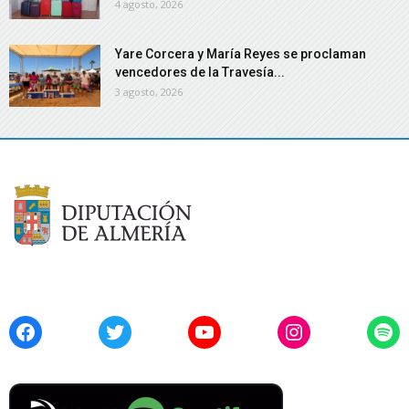
4 agosto, 2026
Yare Corcera y María Reyes se proclaman
vencedores de la Travesía...
3 agosto, 2026
Facebook
Twitter
YouTube
Instagram
Spo