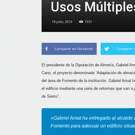
Usos Múltiple
14 julio, 2013
1351
Compartir en Facebook
Compartir e
El presidente de la Diputación de Almería, Gabriel A
Cano, el proyecto denominado ‘Adaptación de almacén 
del área de Fomento de la institución. Gabriel Amat 
el edificio mediante una serie de reformas que van a 
de Sierro”.
«Gabriel Amat ha entregado al alcalde d
Fomento para adecuar un edificio situa