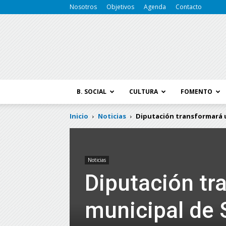
Nosotros
Objetivos
Agenda
Contacto
B. SOCIAL
CULTURA
FOMENTO
Inicio
Noticias
Diputación transformará u
Noticias
Diputación tr
municipal de 