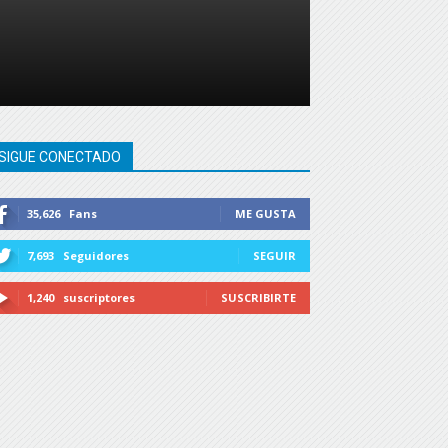
SIGUE CONECTADO
35,626
Fans
ME GUSTA
7,693
Seguidores
SEGUIR
1,240
suscriptores
SUSCRIBIRTE