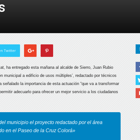
s
de
Almería
n Twitter
mat, ha entregado esta mañana al alcalde de Sierro, Juan Rubio
municipal a edificio de usos múltiples’,
redactado por técnicos
ha señalado la importancia de esta actuación “que va a transformar
permitir adecuarlo para ofrecer un mejor servicio a los ciudadanos
el municipio el proyecto redactado por el área
do en el Paseo de la Cruz Colorá»