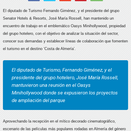
El diputado de Turismo Fernando Giménez, y el presidente del grupo
Senator Hotels & Resorts, José María Rossell, han mantenido un
encuentro de trabajo en el emblemático Oasys Minihollywood, propiedad
del grupo hotelero, con el objetivo de analizar la situación del sector,
conocer sus demandas y establecer líneas de colaboración que fomenten
el turismo en el destino ‘Costa de Almería’.
El diputado de Turismo, Fernando Giménez, y el
presidente del grupo hotelero, José María Rossell,
mantuvieron una reunión en el Oasys
Minihollywood donde se expusieron los proyectos
de ampliación del parque
Aprovechando la recepción en el mítico decorado cinematográfico,
escenario de las películas más populares rodadas en Almería del género