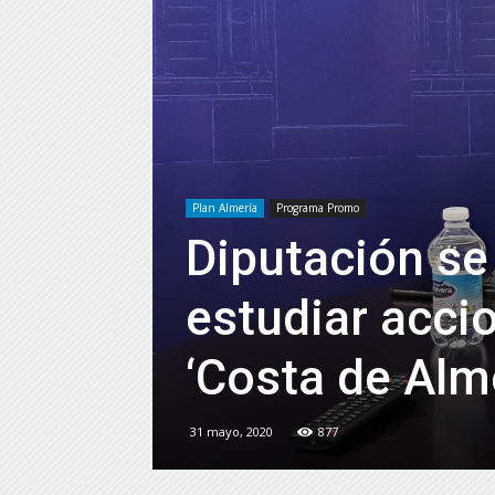
Plan Almería
Programa Promo
Diputación se
estudiar acci
‘Costa de Alme
31 mayo, 2020
877