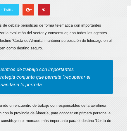
n Twitter
 de debate periódicas de forma telemática con importantes
izar la evolución del sector y consensuar, con todos los agentes
destino ‘Costa de Almería’ mantener su posición de liderazgo en el
agen como destino seguro.
cuentros de trabajo con importantes
rategia conjunta que permita “recuperar el
sanitaria lo permita
ido un encuentro de trabajo con responsables de la aerolínea
n con la provincia de Almería, para conocer en primera persona la
s constituyen el mercado más importante para el destino ‘Costa de