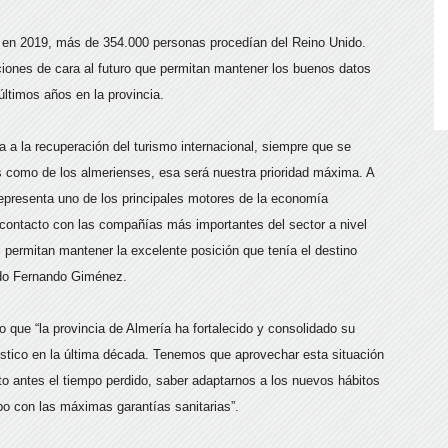
ía en 2019, más de 354.000 personas procedían del Reino Unido.
ciones de cara al futuro que permitan mantener los buenos datos
últimos años en la provincia.
 a la recuperación del turismo internacional, siempre que se
ros como de los almerienses, esa será nuestra prioridad máxima. A
ue representa uno de los principales motores de la economía
 contacto con las compañías más importantes del sector a nivel
 permitan mantener la excelente posición que tenía el destino
ado Fernando Giménez.
que “la provincia de Almería ha fortalecido y consolidado su
ístico en la última década. Tenemos que aprovechar esta situación
to antes el tiempo perdido, saber adaptarnos a los nuevos hábitos
bo con las máximas garantías sanitarias”.