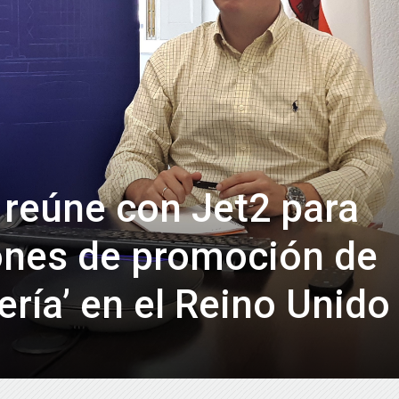
de
Almería
 reúne con Jet2 para
ones de promoción de
ría’ en el Reino Unido