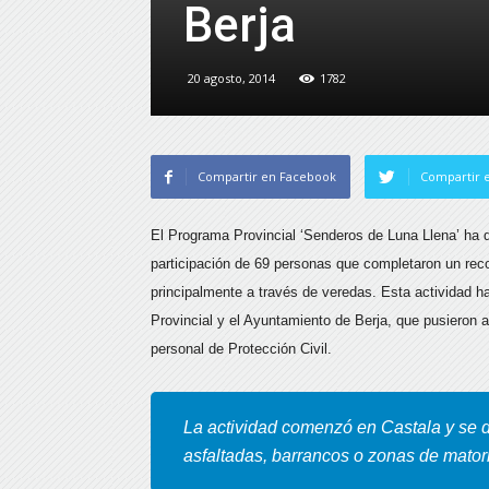
Berja
20 agosto, 2014
1782
Compartir en Facebook
Compartir e
El Programa Provincial ‘Senderos de Luna Llena’ ha d
participación de 69 personas que completaron un recor
principalmente a través de veredas.
Esta actividad ha
Provincial y el Ayuntamiento de Berja, que pusieron 
personal de Protección Civil.
La actividad comenzó en Castala y se de
asfaltadas, barrancos o zonas de mator