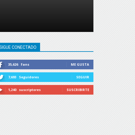
SIGUE CONECTADO
35,626
Fans
ME GUSTA
7,693
Seguidores
SEGUIR
1,240
suscriptores
SUSCRIBIRTE