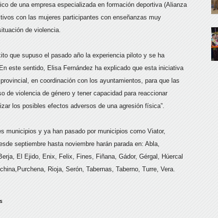
nico de una empresa especializada en formación deportiva (Alianza
ectivos con las mujeres participantes con enseñanzas muy
tuación de violencia.
ito que supuso el pasado año la experiencia piloto y se ha
n este sentido, Elisa Fernández ha explicado que esta iniciativa
 provincial, en coordinación con los ayuntamientos, para que las
o de violencia de género y tener capacidad para reaccionar
ar los posibles efectos adversos de una agresión física”.
tres municipios y ya han pasado por municipios como Viator,
esde septiembre hasta noviembre harán parada en: Abla,
erja, El Ejido, Enix, Felix, Fines, Fiñana, Gádor, Gérgal, Húercal
china,Purchena, Rioja, Serón, Tabernas, Taberno, Turre, Vera.
s