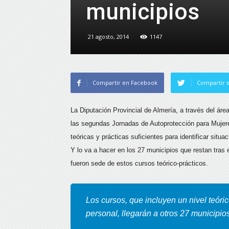
municipios
21 agosto, 2014
1147
Compartir en Facebook
Compartir e
La Diputación Provincial de Almería, a través del áre
las segundas Jornadas de Autoprotección para Mujeres
teóricas y prácticas suficientes para identificar situ
Y lo va a hacer en los 27 municipios que restan tras e
fueron sede de estos cursos teórico-prácticos.
Los cursos, que incluyen un nivel teóri
personal, llegarán a otros 27 municipio