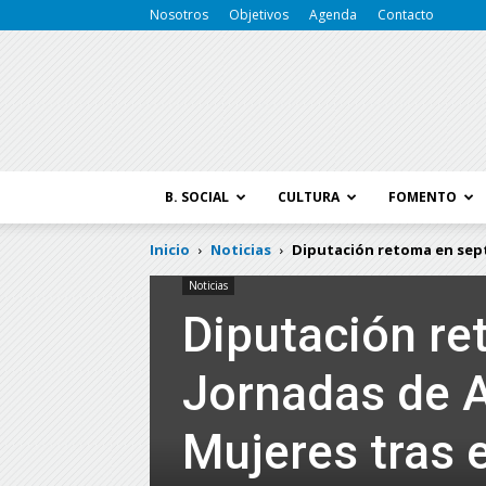
Nosotros
Objetivos
Agenda
Contacto
B. SOCIAL
CULTURA
FOMENTO
Inicio
Noticias
Diputación retoma en sept
Noticias
Diputación re
Jornadas de A
Mujeres tras e