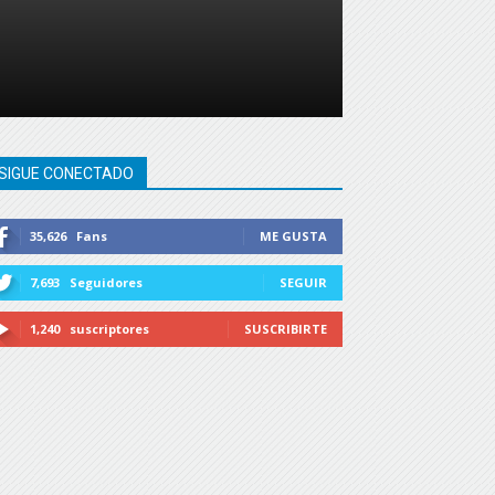
SIGUE CONECTADO
35,626
Fans
ME GUSTA
7,693
Seguidores
SEGUIR
1,240
suscriptores
SUSCRIBIRTE