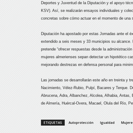
Deportes y Juventud de la Diputación y el apoyo téc
KSV). Así, se realizarán ensayos individuales y col
concretas sobre cómo actuar en el momento de una si
Diputación ha apostado por estas Jornadas ante el éx
extendido a seis meses y 33 municipios su alcance. E
pretende “ofrecer respuestas desde la administración
mujeres almerienses sepan detectar un hipotético cas
mejorando destrezas en defensa personal para minimiz
Las jornadas se desarrollarán este año en treinta y 
Nacimiento, Vélez-Rubio, Pulpí, Bacares y Terque. D
Abrucena, Adra, Albanchez, Alcolea, Alhabia, Antas, B
de Almería, Huércal-Overa, Macael, Olula del Río, Pe
ETIQUETAS
Autoprotección
Igualdad
Mujere