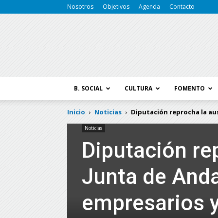
Nosotros
Objetivos
Agenda
Contacto
B. SOCIAL
CULTURA
FOMENTO
Inicio
Noticias
Diputación reprocha la ause
Noticias
Diputación re
Junta de Andal
empresarios y