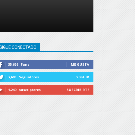
SIGUE CONECTADO
35,626
Fans
ME GUSTA
7,693
Seguidores
SEGUIR
1,240
suscriptores
SUSCRIBIRTE