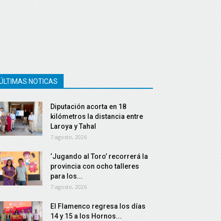
ÚLTIMAS NOTICAS
Diputación acorta en 18
kilómetros la distancia entre
Laroya y Tahal
7 agosto, 2026
‘Jugando al Toro’ recorrerá la
provincia con ocho talleres
para los...
7 agosto, 2026
El Flamenco regresa los días
14 y 15 a los Hornos...