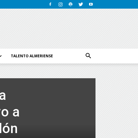
TALENTO ALMERIENSE
a
yo a
lón