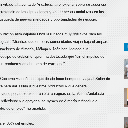
 invitado a la Junta de Andalucía a reflexionar sobre su ausencia
 presencia de las diputaciones y las empresas andaluzas en las
a búsqueda de nuevos mercados y oportunidades de negocio.
putación está dejando unos resultados muy positivos para los
aguas. “Mientras que en otras comunidades viajan bajo el amparo
taciones de Almería, Málaga y Jaén han liderado sus
l equipo de Gobierno, quien ha destacado que “sin el impulso de
s productos en el marco de esta feria”.
l Gobierno Autonómico, que desde hace tiempo no viaja al Salón de
e para dar salida a nuestros productos y que genera
viene podamos asistir bajo el paraguas de la Marca Andalucía.
eflexionar y a apoyar a las pymes de Almería y Andalucía,
nde, de empleo”, ha añadido.
a el 85% del empleo.