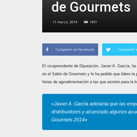
de Gourmets
11 marzo, 2014
1451
Compartir en Facebook
Compartir e
El vicepresidente de Diputación, Javier A. García, ha
en el Salón de Gourmets y le ha pedido que lidere la
ferias de agroalimentación
a las que asisten para la
«Javier A. García adelanta que las em
distribuidores y alcanzado algunos acu
Gourmets 2014»