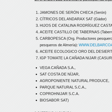
JAMONES DE SERÓN CHECA (Serón)
CÍTRICOS DEL ANDARAX SAT (Gádor)
HIJOS DE CATALINA RODRÍGUEZ CASTAÑ
ACEITE CASTILLO DE TABERNAS (Tabern
CARBOPESCA (Org. Productores pesquero
pesqueros de Almería):
WWW.DELBARCO
ACEITE ECOLOGICO ORO DEL DESIERTO 
IGP TOMATE LA CAÑADA NIJAR (CASUR S
VEGA CAÑADA S.A.,
SAT COSTA DE NÍJAR,
AGROPONIENTE NATURAL PRODUCE,
PARQUE NATURAL S.C.A.,
COPROHNIJAR S.C.A.
BIOSABOR SAT)