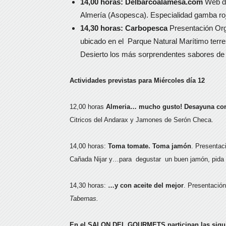
14,00 horas: Delbarcoalamesa.com
Web de
Almería (Asopesca). Especialidad gamba ro
14,30 horas: Carbopesca
Presentación Org
ubicado en el Parque Natural Marítimo terr
Desierto los más sorprendentes sabores de 
Actividades previstas para Miércoles día 12
12,00 horas
Almeria… mucho gusto! Desayuna con
Citricos del Andarax y Jamones de Serón Checa.
14,00 horas:
Toma tomate. Toma jamón
. Presentac
Cañada Nijar y…para degustar un buen jamón, pida
14,30 horas:
…y con aceite del mejor
. Presentación
Tabernas.
En el SALON DEL GOURMETS participan las sigu