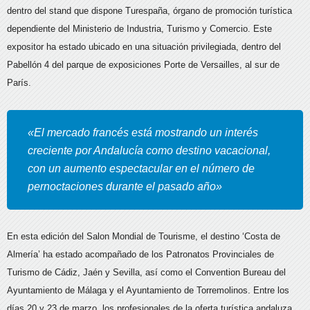
dentro del stand que dispone Turespaña, órgano de promoción turística
dependiente del Ministerio de Industria, Turismo y Comercio. Este
expositor ha estado ubicado en una situación privilegiada, dentro del
Pabellón 4 del parque de exposiciones Porte de Versailles, al sur de
París.
«El mercado francés está mostrando un interés
creciente por Andalucía como destino vacacional,
con un aumento espectacular en el número de
pernoctaciones durante el pasado año»
En esta edición del Salon Mondial de Tourisme, el destino ‘Costa de
Almería’ ha estado acompañado de los Patronatos Provinciales de
Turismo de Cádiz, Jaén y Sevilla, así como el Convention Bureau del
Ayuntamiento de Málaga y el Ayuntamiento de Torremolinos. Entre los
días 20 y 23 de marzo, los profesionales de la oferta turística andaluza