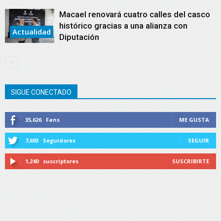
Macael renovará cuatro calles del casco
histórico gracias a una alianza con
Actualidad
Diputación
SIGUE CONECTADO
35,626
Fans
ME GUSTA
7,693
Seguidores
SEGUIR
1,240
suscriptores
SUSCRIBIRTE