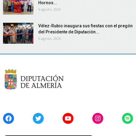
Hornos...
6 agosto, 2026
Vélez-Rubio inaugura sus fiestas con el pregón
del Presidente de Diputación...
6 agosto, 2026
Facebook
Twitter
YouTube
Instagram
Spo