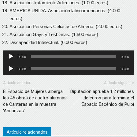
Asociación Tratamiento Adicciones. (1.000 euros)
AMÉRICA UNIDA. Asociación latinoamericanos. (4.000
euros)
Asociación Personas Celiacas de Almería. (2.000 euros)
Asociación Gays y Lesbianas. (1.500 euros)
Discapacidad Intelectual. (6.000 euros)
Reproductor
00:00
00:00
de
Reproductor
00:00
00:00
audio
de
audio
Artículo anterior
Artículo siguiente
El Espacio de Mujeres alberga
Diputación aprueba 1,2 millones
las 45 obras de cuatro alumnas
de euros para terminar el
de Canteras en la muestra
Espacio Escénico de Pulpí
‘Andanzas’
Artículo relacionados